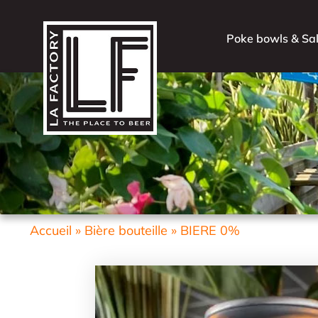
Poke bowls & Sa
Accueil
»
Bière bouteille
»
BIERE 0%